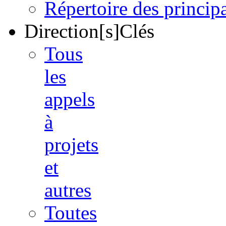
Répertoire des princi
Direction[s]Clés
Tous
les
appels
à
projets
et
autres
Toutes