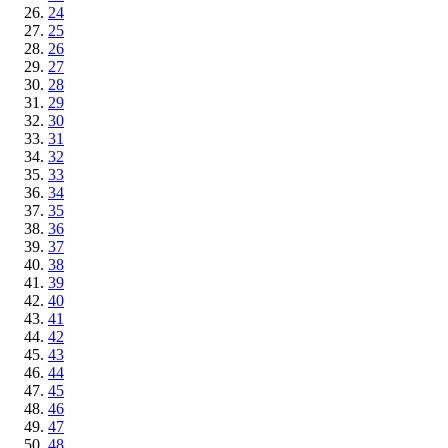
24
25
26
27
28
29
30
31
32
33
34
35
36
37
38
39
40
41
42
43
44
45
46
47
48