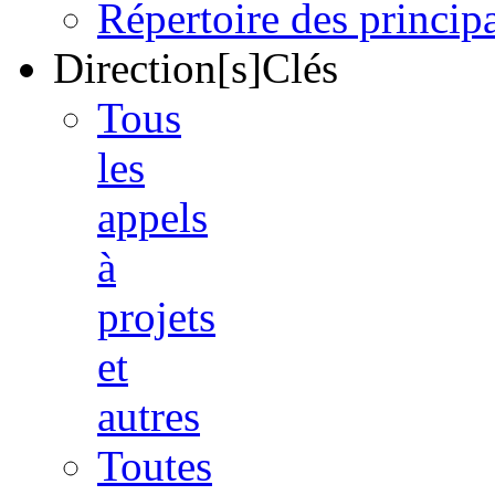
Répertoire des princi
Direction[s]Clés
Tous
les
appels
à
projets
et
autres
Toutes