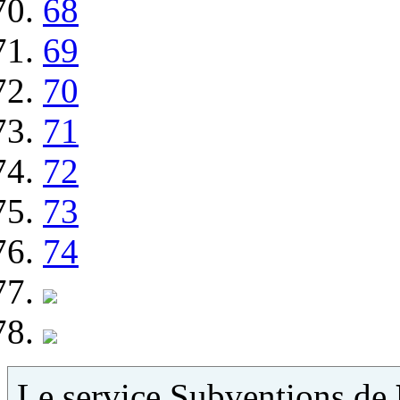
68
69
70
71
72
73
74
Le service Subventions de