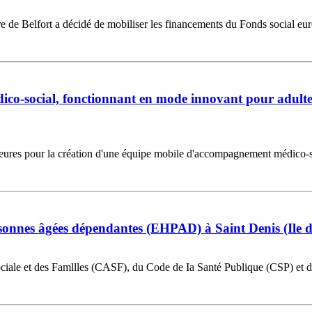
oire de Belfort a décidé de mobiliser les financements du Fonds social 
o-social, fonctionnant en mode innovant pour adultes 
heures pour la création d'une équipe mobile d'accompagnement médico-so
sonnes âgées dépendantes (EHPAD) à Saint Denis (Ile 
Sociale et des Famllles (CASF), du Code de Ia Santé Publique (CSP) et d