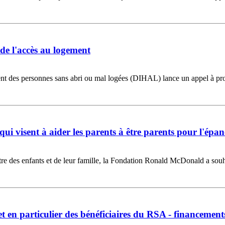
de l'accès au logement
t des personnes sans abri ou mal logées (DIHAL) lance un appel à proje
qui visent à aider les parents à être parents pour l'épa
être des enfants et de leur famille, la Fondation Ronald McDonald a so
n et en particulier des bénéficiaires du RSA - financeme