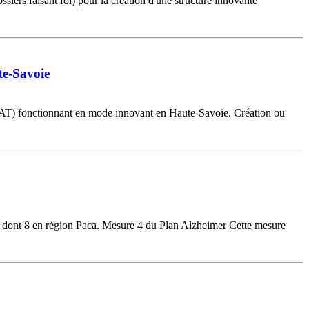
iers faisant foi) pour la création d'une structure innovante
te-Savoie
(ESAT) fonctionnant en mode innovant en Haute-Savoie. Création ou
l, dont 8 en région Paca. Mesure 4 du Plan Alzheimer Cette mesure