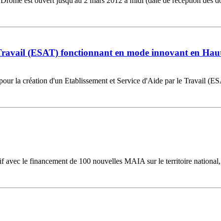
rôme est ouvert jusqu'au 2 mars 2012 à midi (date de réception des doss
e Travail (ESAT) fonctionnant en mode innovant en Hau
pour la création d'un Etablissement et Service d'Aide par le Travail 
f avec le financement de 100 nouvelles MAIA sur le territoire nationa