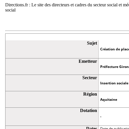
Directions.fr : Le site des directeurs et cadres du secteur social et m
social
Appel à projets
Sujet
Création de pla
Emetteur
Préfecture Giro
Secteur
Insertion sociale
Région
Aquitaine
Dotation
-
Dates
Date de publicati