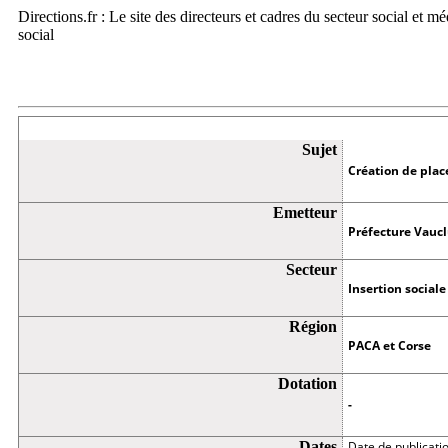
Directions.fr : Le site des directeurs et cadres du secteur social et m
social
Appel à projets
Sujet
Création de pla
Emetteur
Préfecture Vauc
Secteur
Insertion sociale
Région
PACA et Corse
Dotation
-
Dates
Date de publicati