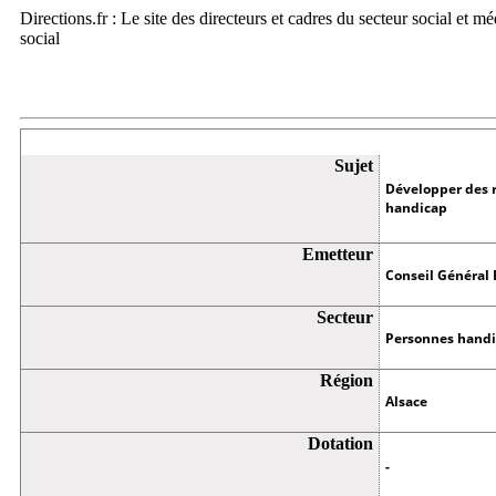
Directions.fr : Le site des directeurs et cadres du secteur social et m
social
Appel à projets
Sujet
Développer des 
handicap
Emetteur
Conseil Général 
Secteur
Personnes hand
Région
Alsace
Dotation
-