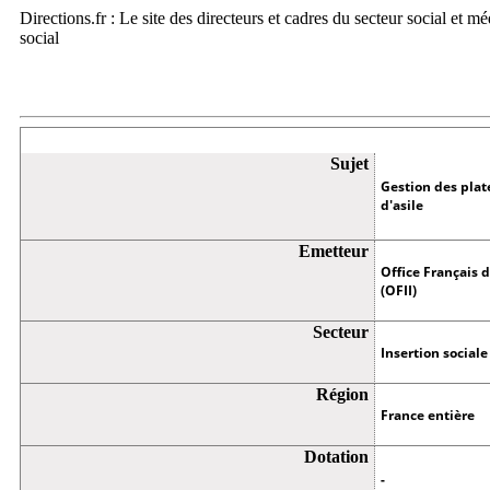
Directions.fr : Le site des directeurs et cadres du secteur social et m
social
Appel à projets
Sujet
Gestion des pla
d'asile
Emetteur
Office Français d
(OFII)
Secteur
Insertion sociale
Région
France entière
Dotation
-