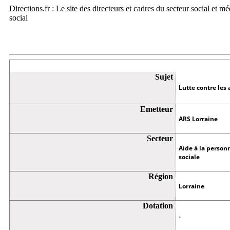
Directions.fr : Le site des directeurs et cadres du secteur social et m
social
Appel à projets
Sujet
Lutte contre les
Emetteur
ARS Lorraine
Secteur
Aide à la personn
sociale
Région
Lorraine
Dotation
-