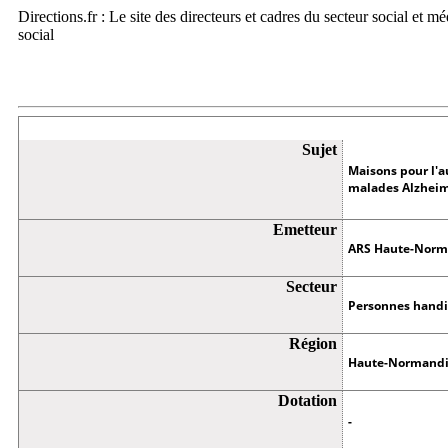
Directions.fr : Le site des directeurs et cadres du secteur social et m
social
Appel à projets
Sujet
Maisons pour l'a
malades Alzheim
Emetteur
ARS Haute-Norm
Secteur
Personnes hand
Région
Haute-Normand
Dotation
-