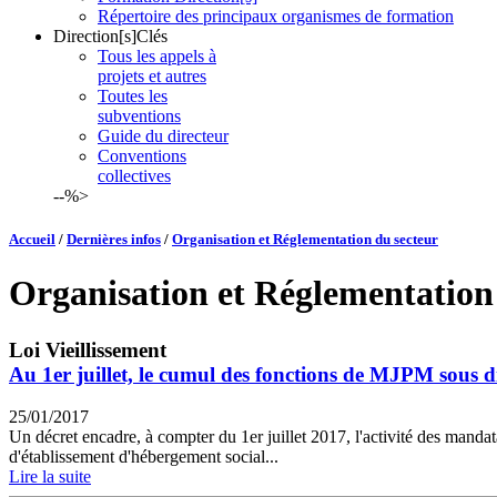
Répertoire des principaux organismes de formation
Direction[s]Clés
Tous les appels à
projets et autres
Toutes les
subventions
Guide du directeur
Conventions
collectives
--%>
Accueil
/
Dernières infos
/
Organisation et Réglementation du secteur
Organisation et Réglementation
Loi Vieillissement
Au 1er juillet, le cumul des fonctions de MJPM sous dif
25/01/2017
Un décret encadre, à compter du 1er juillet 2017, l'activité des mandata
d'établissement d'hébergement social...
Lire la suite