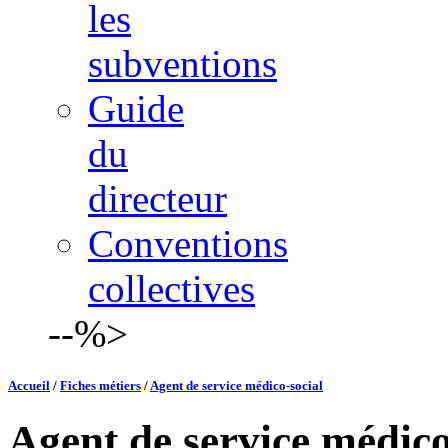
les
subventions
Guide
du
directeur
Conventions
collectives
--%>
Accueil
/
Fiches métiers
/
Agent de service médico-social
Agent de service médico