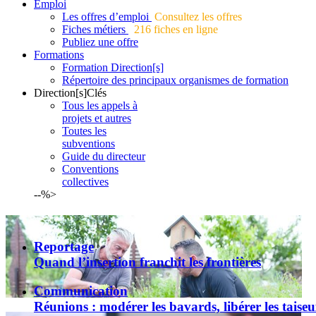
Emploi
Les offres d’emploi
Consultez les offres
Fiches métiers
216 fiches en ligne
Publiez une offre
Formations
Formation Direction[s]
Répertoire des principaux organismes de formation
Direction[s]Clés
Tous les appels à
projets et autres
Toutes les
subventions
Guide du directeur
Conventions
collectives
--%>
Reportage
Quand l’insertion franchit les frontières
Communication
Réunions : modérer les bavards, libérer les taise