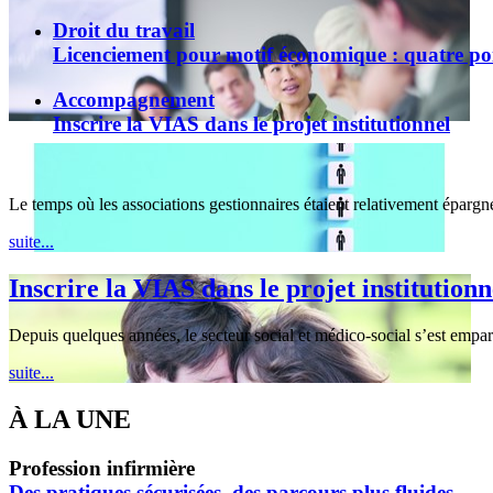
Droit du travail
Licenciement pour motif économique : quatre poi
Accompagnement
Inscrire la VIAS dans le projet institutionnel
Le temps où les associations gestionnaires étaient relativement éparg
suite...
Inscrire la VIAS dans le projet institutionn
Depuis quelques années, le secteur social et médico-social s’est empar
suite...
À LA UNE
Profession infirmière
Des pratiques sécurisées, des parcours plus fluides