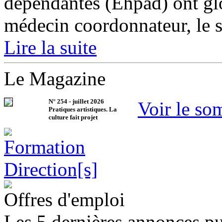
dépendantes (Ehpad) ont glo
médecin coordonnateur, le st
Lire la suite
Le Magazine
N°
254
-
juillet 2026
Voir le so
Pratiques artistiques. La
culture fait projet
Offres d'emploi
Les 5 dernières annonces pu