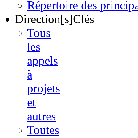
Répertoire des princi
Direction[s]Clés
Tous
les
appels
à
projets
et
autres
Toutes