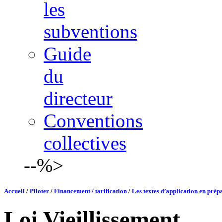
les
subventions
Guide
du
directeur
Conventions
collectives
--%>
Accueil
/
Piloter
/
Financement / tarification
/
Les textes d’application en prép
Loi Vieillissement