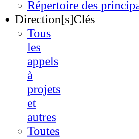
Répertoire des princi
Direction[s]Clés
Tous
les
appels
à
projets
et
autres
Toutes