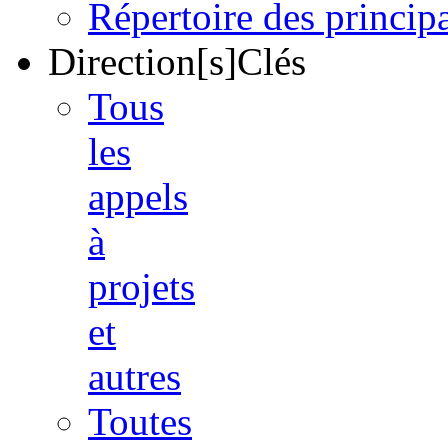
Répertoire des princi
Direction[s]Clés
Tous
les
appels
à
projets
et
autres
Toutes