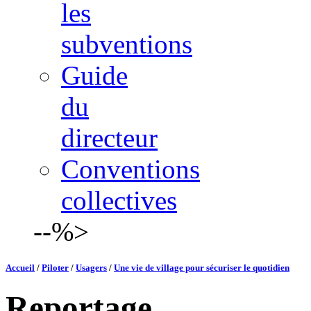
les
subventions
Guide
du
directeur
Conventions
collectives
--%>
Accueil
/
Piloter
/
Usagers
/
Une vie de village pour sécuriser le quotidien
Reportage