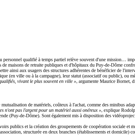
du personnel qualifié à temps partiel relève souvent d'une mission… impo
rs de maisons de retraite publiques et d'hôpitaux du Puy-de-Dôme confron
ettre ainsi aux usagers des structures adhérentes de bénéficier de l'int
ue (en ville ou à la campagne), leur statut (associatif ou public), ou mê
ualifiés, vivant le plus souvent en ville »
, argumente Maurice Bornet, di
e mutualisation de matériels, coûteux à l'achat, comme des minibus adap
es n'ont pas l'argent pour un matériel aussi onéreux »
, explique Rodolp
 (Puy-de-Dôme). Sont également mis à disposition des vidéoprojecteurs 
uvoirs publics et la création des groupements de coopération sociale e
 l'association, structurée en deux branches (établissements et domicile)