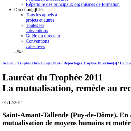
Répertoire des principaux organismes de formation
Direction[s]Clés
Tous les appels à
projets et autres
Toutes les
subventions
Guide du directeur
Conventions
collectives
--%>
Accueil
/
Trophée Direction[s] 2024
/
Reportages Trophée Direction[s]
/
La mut
Lauréat du Trophée 2011
La mutualisation, remède au re
01/12/2011
Saint-Amant-Tallende (Puy-de-Dôme). En Auv
mutualisation de moyens humains et matérie