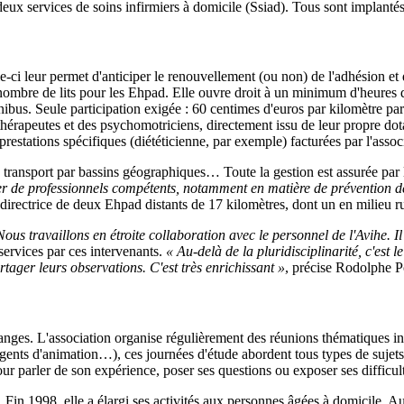
et deux services de soins infirmiers à domicile (Ssiad). Tous sont impla
e-ci leur permet d'anticiper le renouvellement (ou non) de l'adhésion e
u nombre de lits pour les Ehpad. Elle ouvre droit à un minimum d'heures 
ibus. Seule participation exigée : 60 centimes d'euros par kilomètre parc
othérapeutes et des psychomotriciens, directement issu de leur propre do
restations spécifiques (diététicienne, par exemple) facturées par l'assoc
e transport par bassins géographiques… Toute la gestion est assurée par 
cier de professionnels compétents, notamment en matière de prévention 
 directrice de deux Ehpad distants de 17 kilomètres, dont un en milieu ru
Nous travaillons en étroite collaboration avec le personnel de l'Avihe. I
 services par ces intervenants.
« Au-delà de la pluridisciplinarité, c'est 
rtager leurs observations. C'est très enrichissant »
, précise Rodolphe P
anges. L'association organise régulièrement des réunions thématiques int
agents d'animation…), ces journées d'étude abordent tous types de sujets, 
r parler de son expérience, poser ses questions ou exposer ses difficul
r. Fin 1998, elle a élargi ses activités aux personnes âgées à domicile. 