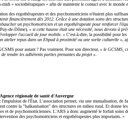
-midi « sociothérapiques » afin de maintenir le contact avec le monde e
ntion des ergothérapeutes et des psychomotriciens n'étaient plus suffisan
tenir financièrement dès 2012. Grâce à une dotation soins des structur
mbaucher un psychomotricien et un ergothérapeute pour renforcer l'équ
e (Puy-de-Dôme),
« si cette hausse était une nécessité, nous devons à pré
évelopper l'accueil de jour mobile. »
C'est-à-dire, la possibilité pour 
n atelier repas dans un Ehpad à proximité ou une sortie culturelle »
, a
en GCSMS pour autant ? Pas vraiment. Pour son directeur,
« le GCSMS, cr
e de rendre les adhérents parties prenantes du projet »
.
 l'Agence régionale de santé d'Auvergne
l'impulsion de l'État. L'association permet,
via
une mutualisation, de fa
lement contre la "balkanisation" des structures en milieu rural. Et donne 
tes et de psychomotriciennes. L'ARS a donc augmenté le forfait soins 
tervention des psychomotriciens et ergothérapeutes plus importants. »