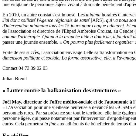
une vingtaine de personnes âgées vivant à domicile bénéficient d'après
En 2010, un autre constat s'est imposé. Les
minima
horaires d'interve
J'ai donc sollicité l'Agence régionale de santé
[ARS],
qui va nous sou
d'intervention minimum tous les 15 jours pour chaque adhérent. Et e
de l'association et directrice de l'Ehpad Ambroise Croizat, au Cendr
comme l'arthérapie. Quant à la branche aide à domicile, il faudrait d
passer une journée ensemble.
« On pourra plus facilement organiser u
Forte de ses succès, l'association envisage-t-elle sa transformation 
dimension politique et sociale. La forme associative, elle, a l'avantag
Contact 04 73 39 02 03
Julian Breuil
« Lutter contre la balkanisation des structures »
J
oël May, directeur de l'offre médico-sociale et de l'autonomie à
« L'Association pour une vieillesse heureuse a devancé les GCSMS et 
personnels rares. Par sa présence sur tout le territoire, elle lutte éga
personne âgée, qui passe notamment par l'intervention d'ergothérapeu
euros. Cela permettra
in fine
aux adhérents de bénéficier de temps d'in
En chiffres