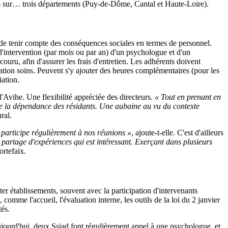
ntés sur… trois départements (Puy-de-Dôme, Cantal et Haute-Loire).
t de tenir compte des conséquences sociales en termes de personnel.
d'intervention (par mois ou par an) d'un psychologue et d'un
ouru, afin d'assurer les frais d'entretien. Les adhérents doivent
tation soins. Peuvent s'y ajouter des heures complémentaires (pour les
iation.
l'Avihe. Une flexibilité appréciée des directeurs.
« Tout en prenant en
de la dépendance des résidants. Une aubaine au vu du contexte
ral.
l participe régulièrement à nos réunions »
, ajoute-t-elle. C'est d'ailleurs
le partage d'expériences qui est intéressant. Exerçant dans plusieurs
ortefaix.
er établissements, souvent avec la participation d'intervenants
comme l'accueil, l'évaluation interne, les outils de la loi du 2 janvier
tés.
Aujourd'hui, deux Ssiad font régulièrement appel à une psychologue, et