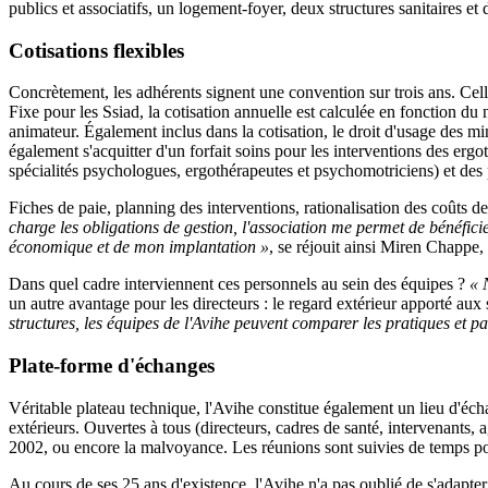
publics et associatifs, un logement-foyer, deux structures sanitaires 
Cotisations flexibles
Concrètement, les adhérents signent une convention sur trois ans. Cell
Fixe pour les Ssiad, la cotisation annuelle est calculée en fonction d
animateur. Également inclus dans la cotisation, le droit d'usage des min
également s'acquitter d'un forfait soins pour les interventions des erg
spécialités psychologues, ergothérapeutes et psychomotriciens) et des p
Fiches de paie, planning des interventions, rationalisation des coûts d
charge les obligations de gestion, l'association me permet de bénéfi
économique et de mon implantation »
, se réjouit ainsi Miren Chappe,
Dans quel cadre interviennent ces personnels au sein des équipes ?
« 
un autre avantage pour les directeurs : le regard extérieur apporté aux
structures, les équipes de l'Avihe peuvent comparer les pratiques et pa
Plate-forme d'échanges
Véritable plateau technique, l'Avihe constitue également un lieu d'éch
extérieurs. Ouvertes à tous (directeurs, cadres de santé, intervenants, 
2002, ou encore la malvoyance. Les réunions sont suivies de temps pou
Au cours de ses 25 ans d'existence, l'Avihe n'a pas oublié de s'adapte