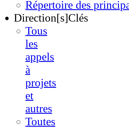
Répertoire des princi
Direction[s]Clés
Tous
les
appels
à
projets
et
autres
Toutes