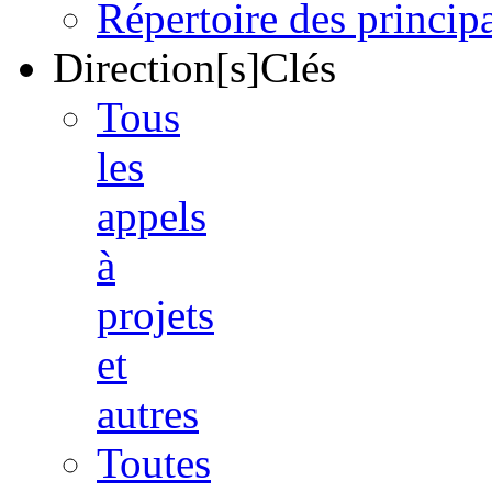
Répertoire des princi
Direction[s]Clés
Tous
les
appels
à
projets
et
autres
Toutes