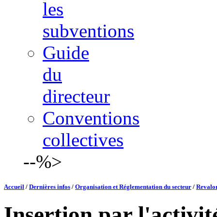
les
subventions
Guide
du
directeur
Conventions
collectives
--%>
Accueil
/
Dernières infos
/
Organisation et Réglementation du secteur
/
Revalor
Insertion par l'activ