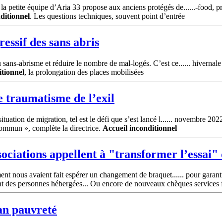
 petite équipe d’Aria 33 propose aux anciens protégés de......-food, pr
ditionnel
. Les questions techniques, souvent point d’entrée
essif des sans abris
ns-abrisme et réduire le nombre de mal-logés. C’est ce...... hivernale 
itionnel
, la prolongation des places mobilisées
e traumatisme de l’exil
tuation de migration, tel est le défi que s’est lancé l...... novembre 20
n commun », complète la directrice.
Accueil
inconditionnel
ociations appellent à "transformer l’essai"
ent nous avaient fait espérer un changement de braquet...... pour garant
ment des personnes hébergées... Ou encore de nouveaux chèques services 
lan pauvreté