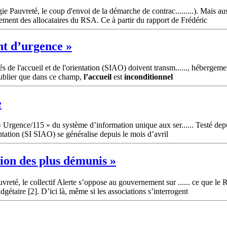
e Pauvreté, le coup d'envoi de la démarche de contrac.........). Mais aus
ment des allocataires du RSA. Ce à partir du rapport de Frédéric
t d’urgence »
 de l'accueil et de l'orientation (SIAO) doivent transm......, hébergemen
 oublier que dans ce champ,
l’accueil
est
inconditionnel
e
« Urgence/115 » du système d’information unique aux ser...... Testé dep
ntation (SI SIAO) se généralise depuis le mois d’avril
tion des plus démunis »
vreté, le collectif Alerte s’oppose au gouvernement sur ...... ce que le
gétaire [2]. D’ici là, même si les associations s’interrogent