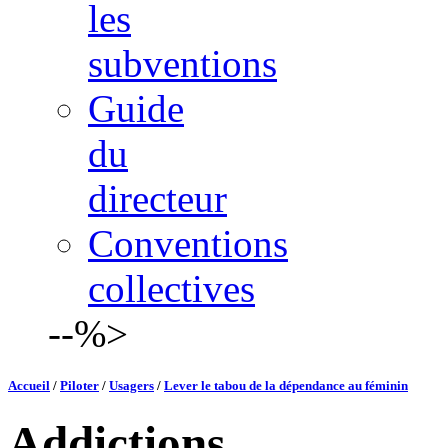
les
subventions
Guide
du
directeur
Conventions
collectives
--%>
Accueil
/
Piloter
/
Usagers
/
Lever le tabou de la dépendance au féminin
Addictions