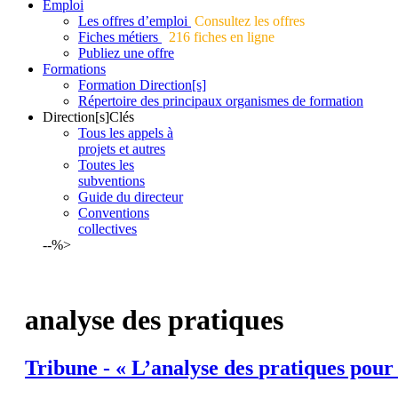
Emploi
Les offres d’emploi
Consultez les offres
Fiches métiers
216 fiches en ligne
Publiez une offre
Formations
Formation Direction[s]
Répertoire des principaux organismes de formation
Direction[s]Clés
Tous les appels à
projets et autres
Toutes les
subventions
Guide du directeur
Conventions
collectives
--%>
analyse des pratiques
Tribune - «
L’analyse
des
pratiques
pour 