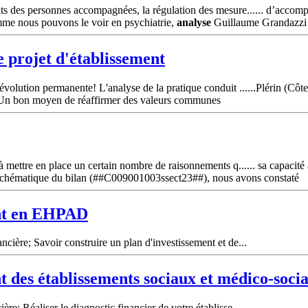
its des personnes accompagnées, la régulation des mesure...... d’accom
mme nous pouvons le voir en psychiatrie,
analyse
Guillaume Grandazzi
e projet d'établissement
évolution permanente! L'analyse de la pratique conduit ......Plérin (Côt
e. Un bon moyen de réaffirmer des valeurs communes
à mettre en place un certain nombre de raisonnements q...... sa capacité à
ion schématique du bilan (##C009001003ssect23##), nous avons constaté
ent en EHPAD
cière; Savoir construire un plan d'investissement et de...
t des établissements sociaux et médico-soci
e; Réaliser le diagnostic financier de votre établisse...