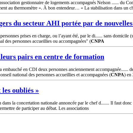
association gestionnaire de logements accompagnés Nelson ...... du Con
gement au thermomètre ». À bon entendeur… « La stabilisation dans un c
agers du secteur AHI portée par de nouvelles
personnes prises en charge, ou l’ayant été, par le di...... sans domicile
onal des personnes accueillies ou accompagnées" (
CNPA
illeurs pairs en centre de formation
s a embauché en CDI deux personnes anciennement accompagnée...... de 
Conseil national des personnes accueillies et accompagnées (
CNPA
) en 
 les oubliés »
 dans la concertation nationale annoncée par le chef d....... Il faut donc
ermettre de participer au débat. Les associations