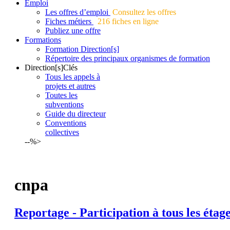
Emploi
Les offres d’emploi
Consultez les offres
Fiches métiers
216 fiches en ligne
Publiez une offre
Formations
Formation Direction[s]
Répertoire des principaux organismes de formation
Direction[s]Clés
Tous les appels à
projets et autres
Toutes les
subventions
Guide du directeur
Conventions
collectives
--%>
cnpa
Reportage - Participation à tous les étag