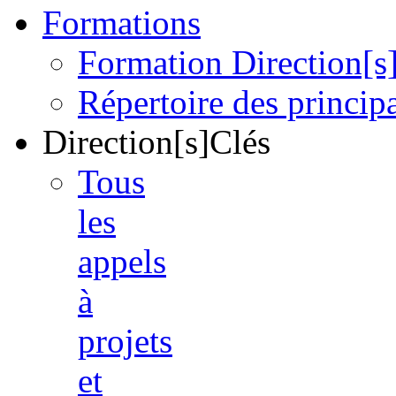
Formations
Formation Direction[s
Répertoire des princi
Direction[s]Clés
Tous
les
appels
à
projets
et