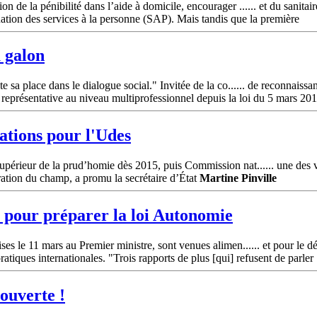
on de la pénibilité dans l’aide à domicile, encourager ...... et du san
ation des services à la personne (SAP). Mais tandis que la première
 galon
te sa place dans le dialogue social." Invitée de la co...... de reconna
n représentative au niveau multiprofessionnel depuis la loi du 5 mars 20
ations pour l'Udes
upérieur de la prud’homie dès 2015, puis Commission nat...... une des v
uration du champ, a promu la secrétaire d’État
Martine
Pinville
s pour préparer la loi Autonomie
ises le 11 mars au Premier ministre, sont venues alimen...... et pour le
tiques internationales. "Trois rapports de plus [qui] refusent de parler
 ouverte !