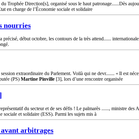
du Trophée Direction[s], organisé sous le haut patronage......Dès aujou
’État en charge de l’Économie sociale et solidaire
s nourries
précisé, début octobre, les contours de la très attend...... internationa
ongé.
ession extraordinaire du Parlement. Voilà qui ne devr....... « Il est néc
éputée (PS)
Martine
Pinville
[3], lors d’une rencontre organisée
]
résentatif du secteur et de ses défis ! Le palmarès ......, ministre des Af
e sociale et solidaire (ESS). Parmi les sujets mis à
 avant arbitrages