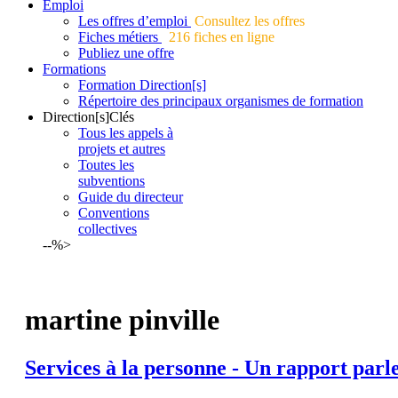
Emploi
Les offres d’emploi
Consultez les offres
Fiches métiers
216 fiches en ligne
Publiez une offre
Formations
Formation Direction[s]
Répertoire des principaux organismes de formation
Direction[s]Clés
Tous les appels à
projets et autres
Toutes les
subventions
Guide du directeur
Conventions
collectives
--%>
martine pinville
Services à la personne - Un rapport parl