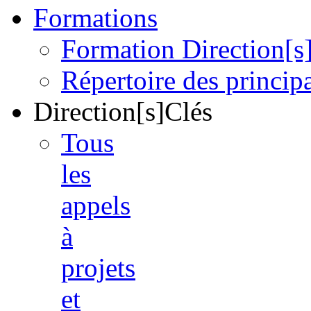
Formations
Formation Direction[s
Répertoire des princi
Direction[s]Clés
Tous
les
appels
à
projets
et