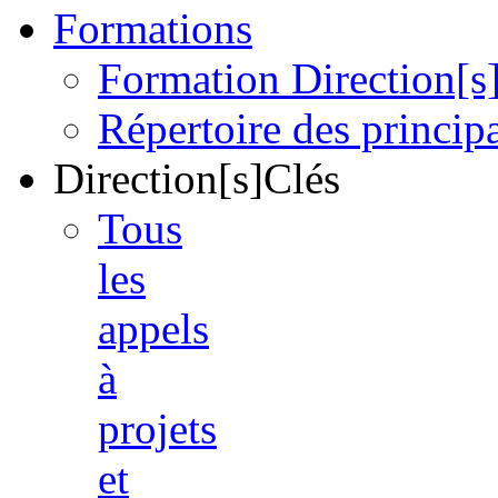
Formations
Formation Direction[s
Répertoire des princi
Direction[s]Clés
Tous
les
appels
à
projets
et