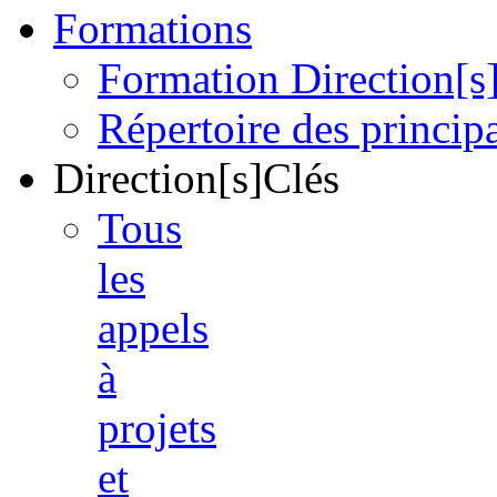
Formations
Formation Direction[s
Répertoire des princi
Direction[s]Clés
Tous
les
appels
à
projets
et