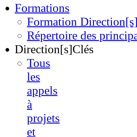
Formations
Formation Direction[s
Répertoire des princi
Direction[s]Clés
Tous
les
appels
à
projets
et