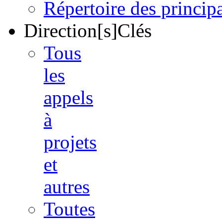
Répertoire des princi
Direction[s]Clés
Tous
les
appels
à
projets
et
autres
Toutes