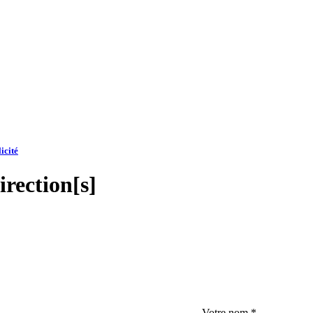
icité
rection[s]
Votre nom
*