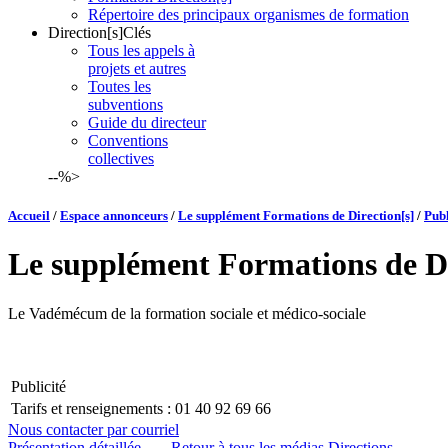
Répertoire des principaux organismes de formation
Direction[s]Clés
Tous les appels à
projets et autres
Toutes les
subventions
Guide du directeur
Conventions
collectives
--%>
Accueil
/
Espace annonceurs
/
Le supplément Formations de Direction[s]
/
Publ
Le supplément Formations de Di
Le Vadémécum de la formation sociale et médico-sociale
Publicité
Tarifs et renseignements :
01 40 92 69 66
Nous contacter par courriel
Présentation détaillée
Retour à tous les médias Directions