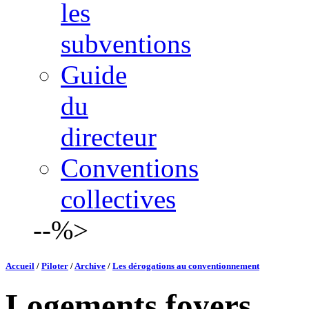
les
subventions
Guide
du
directeur
Conventions
collectives
--%>
Accueil
/
Piloter
/
Archive
/
Les dérogations au conventionnement
Logements foyers