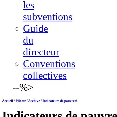
les
subventions
Guide
du
directeur
Conventions
collectives
--%>
Accueil
/
Piloter
/
Archive
/
Indicateurs de pauvreté
Indicateurs de pauvre