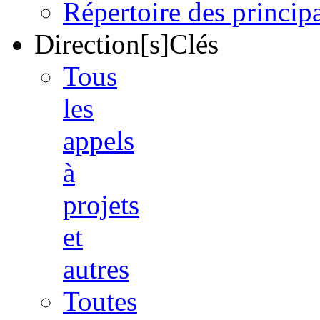
Répertoire des princi
Direction[s]Clés
Tous
les
appels
à
projets
et
autres
Toutes