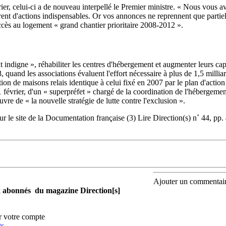
ier, celui-ci a de nouveau interpellé le Premier ministre. « Nous vous a
érent d'actions indispensables. Or vos annonces ne reprennent que partie
accès au logement « grand chantier prioritaire 2008-2012 ».
at indigne », réhabiliter les centres d'hébergement et augmenter leurs ca
quand les associations évaluent l'effort nécessaire à plus de 1,5 millia
tion de maisons relais identique à celui fixé en 2007 par le plan d'action
 février, d'un « superpréfet » chargé de la coordination de l'hébergemen
uvre de « la nouvelle stratégie de lutte contre l'exclusion ».
sur le site de la Documentation française (3) Lire Direction(s) n˚ 44, pp.
Ajouter un commentai
aux abonnés du magazine Direction[s]
r votre compte
ts