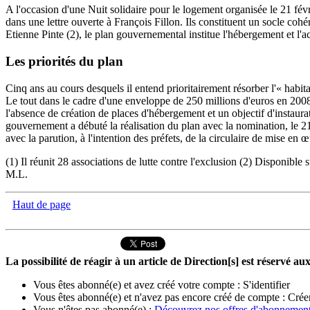
A l'occasion d'une Nuit solidaire pour le logement organisée le 21 févr
dans une lettre ouverte à François Fillon. Ils constituent un socle coh
Etienne Pinte (2), le plan gouvernemental institue l'hébergement et l'
Les priorités du plan
Cinq ans au cours desquels il entend prioritairement résorber l'« habit
Le tout dans le cadre d'une enveloppe de 250 millions d'euros en 2008, 
l'absence de création de places d'hébergement et un objectif d'instaura
gouvernement a débuté la réalisation du plan avec la nomination, le 21
avec la parution, à l'intention des préfets, de la circulaire de mise en œ
(1) Il réunit 28 associations de lutte contre l'exclusion (2) Disponible 
M.L.
Haut de page
La possibilité de réagir à un article de Direction[s] est réservé 
Vous êtes abonné(e) et avez créé votre compte :
S'identifier
Vous êtes abonné(e) et n'avez pas encore créé de compte :
Crée
Vous n'êtes pas abonné(e) :
Découvrez nos offres d'abonnemen