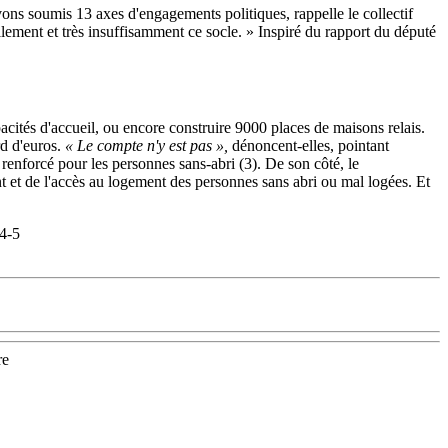
vons soumis 13 axes d'engagements politiques, rappelle le collectif
llement et très insuffisamment ce socle. » Inspiré du rapport du député
pacités d'accueil, ou encore construire 9000 places de maisons relais.
rd d'euros.
« Le compte n'y est pas »,
dénoncent-elles, pointant
 renforcé pour les personnes sans-abri (3). De son côté, le
t et de l'accès au logement des personnes sans abri ou mal logées. Et
 4-5
re