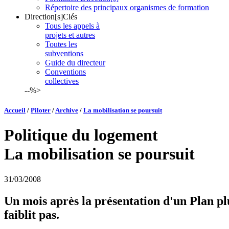
Répertoire des principaux organismes de formation
Direction[s]Clés
Tous les appels à
projets et autres
Toutes les
subventions
Guide du directeur
Conventions
collectives
--%>
Accueil
/
Piloter
/
Archive
/
La mobilisation se poursuit
Politique du logement
La mobilisation se poursuit
31/03/2008
Un mois après la présentation d'un Plan pl
faiblit pas.