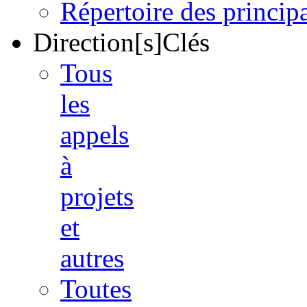
Répertoire des princi
Direction[s]Clés
Tous
les
appels
à
projets
et
autres
Toutes