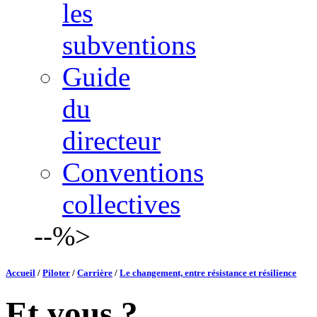
les
subventions
Guide
du
directeur
Conventions
collectives
--%>
Accueil
/
Piloter
/
Carrière
/
Le changement, entre résistance et résilience
Et vous ?