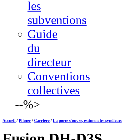
les
subventions
Guide
du
directeur
Conventions
collectives
--%>
Accueil
/
Piloter
/
Carrière
/
La porte s'ouvre, estiment les syndicats
Fusion DH-D3S