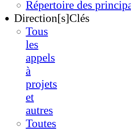
Répertoire des princi
Direction[s]Clés
Tous
les
appels
à
projets
et
autres
Toutes