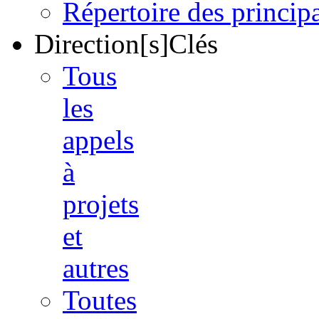
Répertoire des princi
Direction[s]Clés
Tous
les
appels
à
projets
et
autres
Toutes