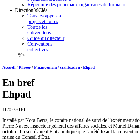
Répertoire des principaux organismes de formation
Direction[s]Clés
Tous les appels à
projets et autres
Toutes les
subventions
Guide du directeur
Conventions
collectives
--%>
Accueil
/
Piloter
/
Financement / tarification
/
Ehpad
En bref
Ehpad
10/02/2010
Installé par Nora Berra, le comité national de suivi de l'expérimentati
Pierre Naves, inspecteur général des affaires sociales, et Muriel Daha
octobre. La secrétaire d'État a indiqué que l'arrêté fixant la convention
mains du Conseil d'État.