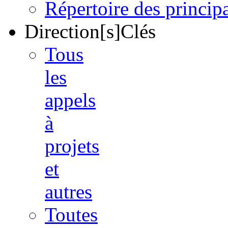
Répertoire des princi
Direction[s]Clés
Tous
les
appels
à
projets
et
autres
Toutes