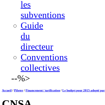
les
subventions
Guide
du
directeur
Conventions
collectives
--%>
Accueil
/
Piloter
/
Financement / tarification
/
Le budget pour 2015 adopté par 
CNSA