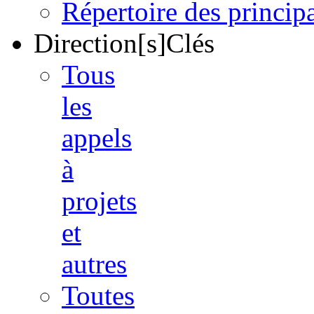
Répertoire des princi
Direction[s]Clés
Tous
les
appels
à
projets
et
autres
Toutes