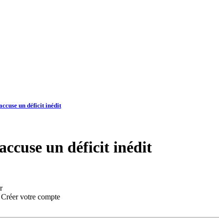
cuse un déficit inédit
ccuse un déficit inédit
r
:
Créer votre compte