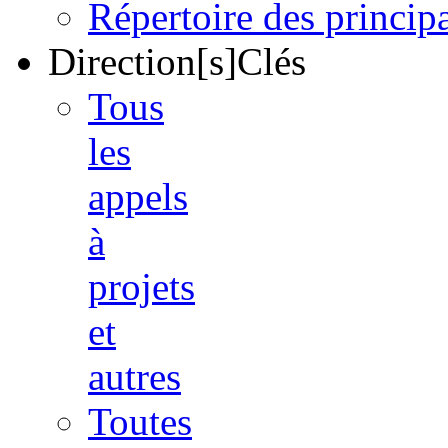
Répertoire des princi
Direction[s]Clés
Tous
les
appels
à
projets
et
autres
Toutes