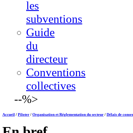
les
subventions
Guide
du
directeur
Conventions
collectives
--%>
Accueil
/
Piloter
/
Organisation et Réglementation du secteur
/
Délais de conse
En bref