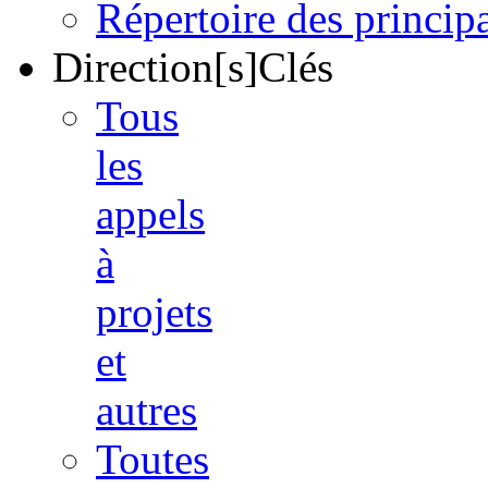
Répertoire des princi
Direction[s]Clés
Tous
les
appels
à
projets
et
autres
Toutes