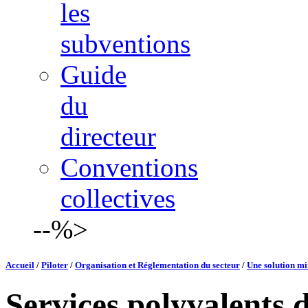
les
subventions
Guide
du
directeur
Conventions
collectives
--%>
Accueil
/
Piloter
/
Organisation et Réglementation du secteur
/
Une solution mi
Services polyvalents d