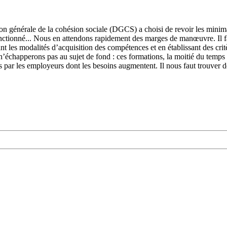
n générale de la cohésion sociale (DGCS) a choisi de revoir les minima 
t fonctionné... Nous en attendons rapidement des marges de manœuvre. Il 
 les modalités d’acquisition des compétences et en établissant des critè
s n’échapperons pas au sujet de fond : ces formations, la moitié du temps
es par les employeurs dont les besoins augmentent. Il nous faut trouver