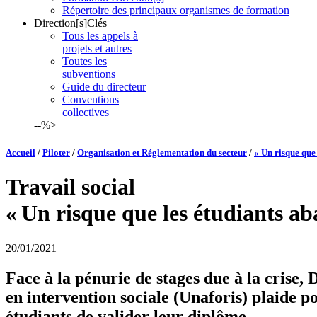
Répertoire des principaux organismes de formation
Direction[s]Clés
Tous les appels à
projets et autres
Toutes les
subventions
Guide du directeur
Conventions
collectives
--%>
Accueil
/
Piloter
/
Organisation et Réglementation du secteur
/
« Un risque que
Travail social
« Un risque que les étudiants a
20/01/2021
Face à la pénurie de stages due à la crise,
en intervention sociale (Unaforis) plaide p
étudiants de valider leur diplôme.