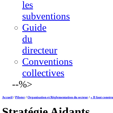
les
subventions
Guide
du
directeur
Conventions
collectives
--%>
Accueil
/
Piloter
/
Organisation et Réglementation du secteur
/
« Il faut constr
Stratégie Aidants